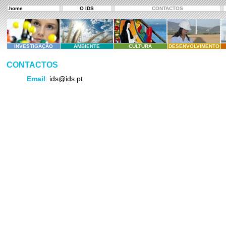
.home
O IDS
CONTACTOS
INVESTIGAÇÃO
AMBIENTE
CULTURA
DESENVOLVIMENTO
CONTACTOS
Email
:
ids@ids.pt