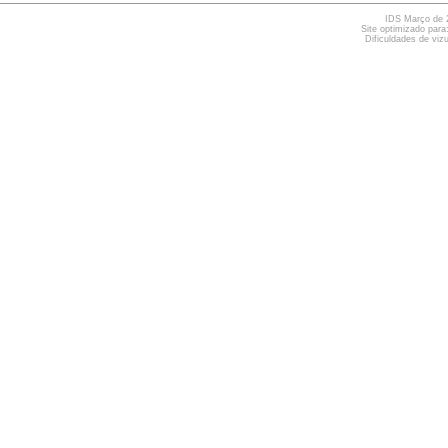
IDS Março de 2
Site optimizado para
Dificuldades de viz